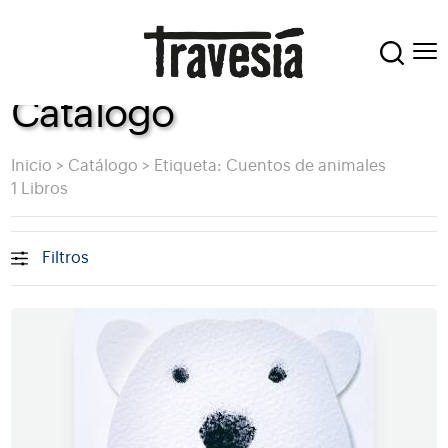
Catálogo
Inicio
>
Catálogo
>
Etiqueta: Cuentos de animales
1 Libros
Filtros