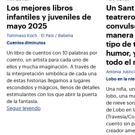
Los mejores libros
Un Sant
infantiles y juveniles de
teatrer
mayo 2025
convuls
manera 
Tommaso Koch - El País / Babelia
tipo de
Cuentos diminutos
humor, 
Un libro de cuentos con 10 palabras por
cuento, un artista para cada uno de
todo el
ellos y mucha imaginación. A través de
Antònia Justic
la interpretación simbólica de cada una
Lobo en la ni
de estas historias llegamos a lugares
escondidos y mágicos, llenos de detalles
Una niña, un
estimulantes con los que abrir la puerta
lobo, una m
de la fantasía.
de nieve son
Seguir leyendo
de Lobo en l
(Travesía/C
cuento sin p
creador ame