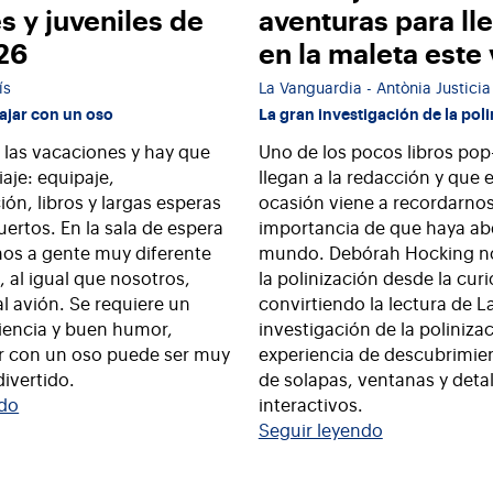
es y juveniles de
aventuras para ll
026
en la maleta este
ís
La Vanguardia - Antònia Justicia
iajar con un oso
La gran investigación de la pol
las vacaciones y hay que
Uno de los pocos libros po
iaje: equipaje,
llegan a la redacción y que 
n, libros y largas esperas
ocasión viene a recordarnos
uertos. En la sala de espera
importancia de que haya abe
os a gente muy diferente
mundo. Debórah Hocking no
 al igual que nosotros,
la polinización desde la cur
al avión. Se requiere un
convirtiendo la lectura de L
iencia y buen humor,
investigación de la poliniza
ar con un oso puede ser muy
experiencia de descubrimien
divertido.
de solapas, ventanas y detal
ndo
interactivos.
Seguir leyendo