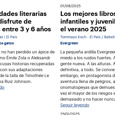
01/08/2025
dades literarias
Los mejores libro
disfrute de
infantiles y juven
 entre 3 y 6 años
el verano 2025
t | El País
Tommaso Koch - El País / Babel
los gatos
Evergreen
 no han perdido un ápice de
La pequeña ardilla Evergree
mo Émile Zola o Aleksandr
miedo a los ruidos fuertes.
 cuyas historias recuperadas
gente nueva. A las alturas. 
 con sus adaptaciones
definitiva, a todo. Se convie
de la talla de Timothée Le
embargo, en protagonista 
na Ruiz Johnson.
aventura llena de peligros, 
ndo
onomatopeyas que demuestr
vez el mayor de los riesgos 
demasiado y no hacer nunc
Seguir leyendo
25/01/2025