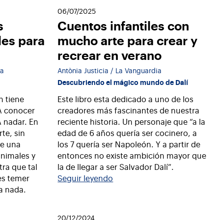
06/07/2025
s
Cuentos infantiles con
iles para
mucho arte para crear y
recrear en verano
ia
Antònia Justicia / La Vanguardia
Descubriendo el mágico mundo de Dalí
n tiene
Este libro esta dedicado a uno de los
 A conocer
creadores más fascinantes de nuestra
A nadar. En
reciente historia. Un personaje que “a la
rte, sin
edad de 6 años quería ser cocinero, a
de una
los 7 quería ser Napoleón. Y a partir de
animales y
entonces no existe ambición mayor que
a que tal
la de llegar a ser Salvador Dalí”.
es temer
Seguir leyendo
a nada.
20/12/2024