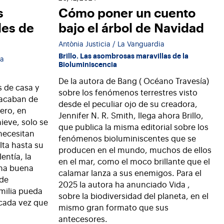
s
Cómo poner un cuento
iles de
bajo el árbol de Navidad
Antònia Justicia / La Vanguardia
Brillo. Las asombrosas maravillas de la
ia
Bioluminiscencia
De la autora de Bang ( Océano Travesía)
s de casa y
sobre los fenómenos terrestres visto
 acaban de
desde el peculiar ojo de su creadora,
ero, en
Jennifer N. R. Smith, llega ahora Brillo,
ieve, solo se
que publica la misma editorial sobre los
 necesitan
fenómenos bioluminiscentes que se
lta hasta su
producen en el mundo, muchos de ellos
entía, la
en el mar, como el moco brillante que el
una buena
calamar lanza a sus enemigos. Para el
 de
2025 la autora ha anunciado Vida ,
milia pueda
sobre la biodiversidad del planeta, en el
 cada vez que
mismo gran formato que sus
antecesores.