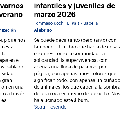
evarnos
infantiles y juveniles de
 verano
marzo 2026
Tommaso Koch - El País / Babelia
inización
Al abrigo
p-up que nos
Se puede decir tanto (pero tanto) con
en esta
tan poco... Un libro que habla de cosas
 la
enormes como la comunidad, la
jas en el
solidaridad, la supervivencia, con
s habla de
apenas una línea de palabras por
iosidad,
página, con apenas unos colores que
a gran
significan todo, con apenas un puñado
ción en una
de animales, los que caben a la sombra
to a través
de una roca en medio del desierto. Nos
les
ha alucinado este álbum.
Seguir leyendo