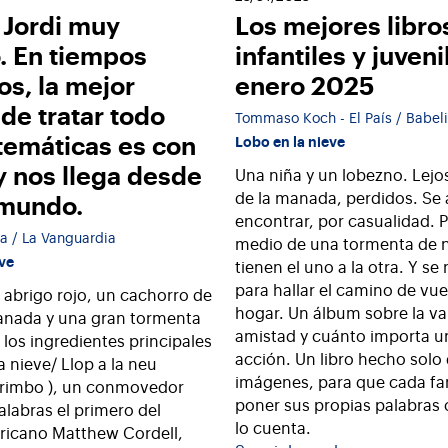
 Jordi muy
Los mejores libro
o. En tiempos
infantiles y juven
os, la mejor
enero 2025
de tratar todo
Tommaso Koch - El País / Babel
 temáticas es con
Lobo en la nieve
y nos llega desde
Una niña y un lobezno. Lejo
de la manada, perdidos. Se
 mundo.
encontrar, por casualidad. P
ia / La Vanguardia
medio de una tormenta de n
eve
tienen el uno a la otra. Y se
para hallar el camino de vue
 abrigo rojo, un cachorro de
hogar. Un álbum sobre la val
anada y una gran tormenta
amistad y cuánto importa 
 los ingredientes principales
acción. Un libro hecho solo
a nieve/ Llop a la neu
imágenes, para que cada fa
orimbo ), un conmovedor
poner sus propias palabras
alabras el primero del
lo cuenta.
ricano Matthew Cordell,