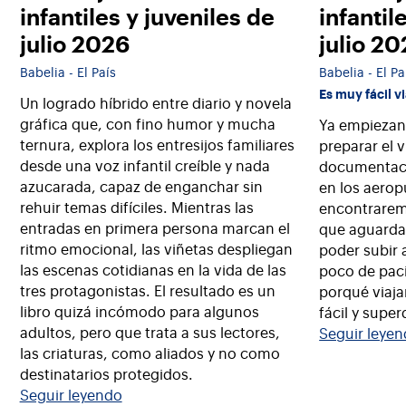
infantiles y juveniles de
infantil
julio 2026
julio 2
Babelia - El País
Babelia - El Pa
Es muy fácil v
Un logrado híbrido entre diario y novela
gráfica que, con fino humor y mucha
Ya empiezan 
ternura, explora los entresijos familiares
preparar el v
desde una voz infantil creíble y nada
documentació
azucarada, capaz de enganchar sin
en los aerop
rehuir temas difíciles. Mientras las
encontrarem
entradas en primera persona marcan el
que aguarda,
ritmo emocional, las viñetas despliegan
poder subir 
las escenas cotidianas en la vida de las
poco de pac
tres protagonistas. El resultado es un
porqué viaj
libro quizá incómodo para algunos
fácil y super
adultos, pero que trata a sus lectores,
Seguir leye
las criaturas, como aliados y no como
destinatarios protegidos.
Seguir leyendo