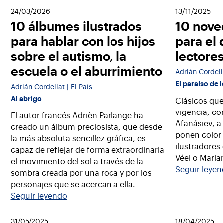
24/03/2026
13/11/2025
10 álbumes ilustrados
10 nove
para hablar con los hijos
para el 
sobre el autismo, la
lectores
escuela o el aburrimiento
Adrián Cordella
El paraíso de 
Adrián Cordellat | El País
Al abrigo
Clásicos que
vigencia, co
El autor francés Adrièn Parlange ha
Afanásiev, a
creado un álbum preciosista, que desde
ponen color
la más absoluta sencillez gráfica, es
ilustradores 
capaz de reflejar de forma extraordinaria
Véel o Maria
el movimiento del sol a través de la
Seguir leye
sombra creada por una roca y por los
personajes que se acercan a ella.
Seguir leyendo
31/05/2025
18/04/2025