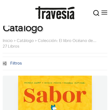
Catálogo
Inicio
>
Catálogo
>
Colección: El libro Océano de...
27 Libros
Filtros