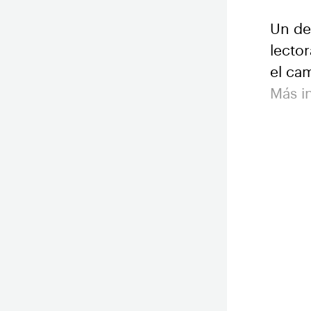
Un del
lecto
el cam
Más i