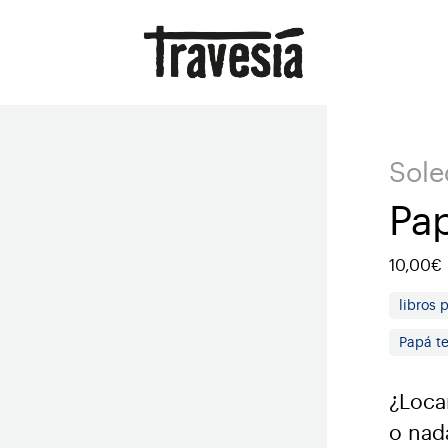
Sole
Pap
10,00€
libros 
Papá te
¿Loca
o nada