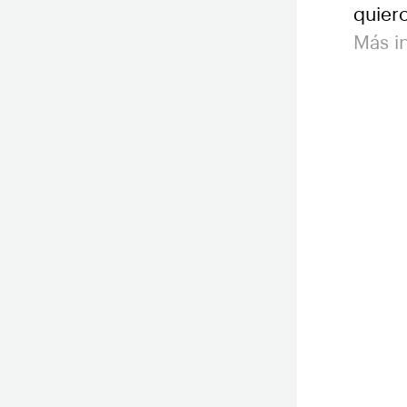
quiero
Más i