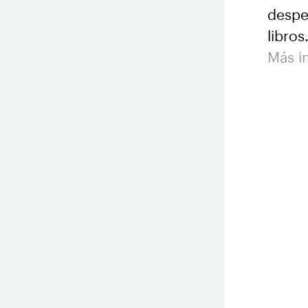
despe
libros
Más i