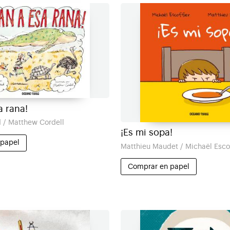
a rana!
d / Matthew Cordell
¡Es mi sopa!
 papel
Matthieu Maudet / Michaël Escof
Comprar en papel