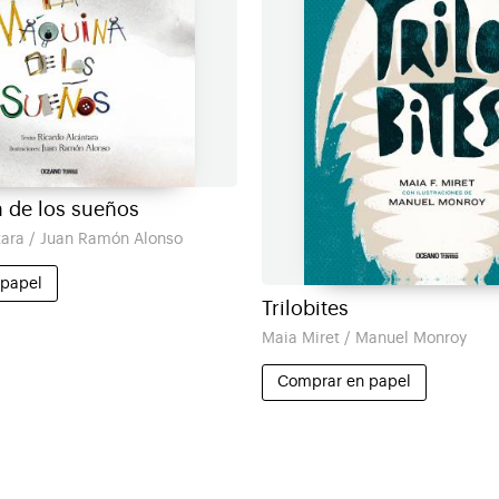
 de los sueños
tara / Juan Ramón Alonso
 papel
Trilobites
Maia Miret / Manuel Monroy
Comprar en papel