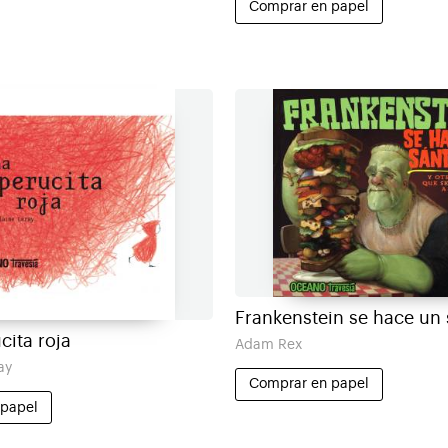
Comprar en papel
Frankenstein se hace un
cita roja
Adam Rex
ay
Comprar en papel
 papel