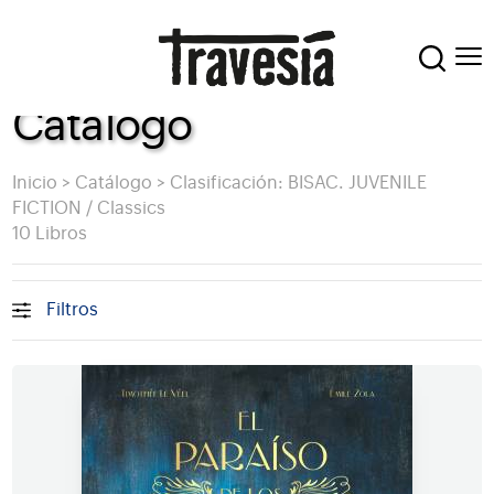
Catálogo
Inicio
>
Catálogo
>
Clasificación: BISAC. JUVENILE
FICTION / Classics
10 Libros
Filtros